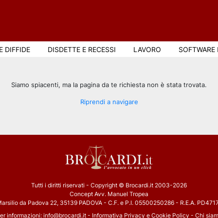
E DIFFIDE
DISDETTE E RECESSI
LAVORO
SOFTWARE 
Siamo spiacenti, ma la pagina da te richiesta non è stata trovata.
Riprendi a navigare
Tutti i diritti riservati - Copyright © Brocardi.it 2003-2026
Concept Avv. Manuel Tropea
 Marsilio da Padova 22, 35139 PADOVA - C.F. e P.I. 05500250286 - R.E.A. PD47177
er informazioni:
info@brocardi.it
-
Informativa Privacy
e
Cookie Policy
-
Chi sia